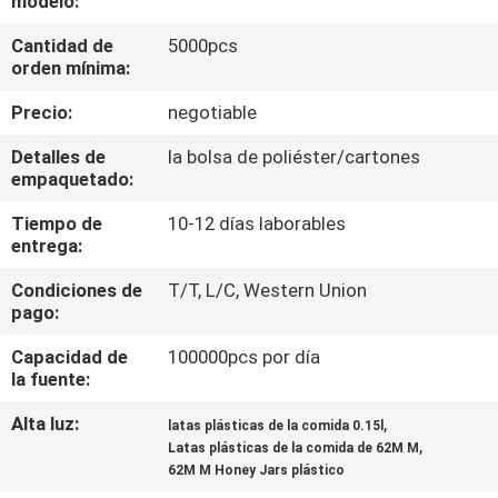
modelo:
Cantidad de
5000pcs
CONTROL
orden mínima:
DE
Precio:
negotiable
CALIDAD
Detalles de
la bolsa de poliéster/cartones
empaquetado:
ÉNTRENOS
Tiempo de
10-12 días laborables
EN
entrega:
CONTACTO
Condiciones de
T/T, L/C, Western Union
CON
pago:
Capacidad de
100000pcs por día
NOTICIAS
la fuente:
Alta luz:
,
latas plásticas de la comida 0.15l
,
CASOS
Latas plásticas de la comida de 62M M
62M M Honey Jars plástico