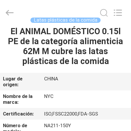
Guangzhou
Newyichen
Packaging
Products
Co.,Ltd..
Latas plásticas de la comida
All
Rights
Reserved.
El ANIMAL DOMÉSTICO 0.15l
HOGAR
Developed
by
PE de la categoría alimenticia
ECER
PRODUCTOS
62M M cubre las latas
plásticas de la comida
SOBRE
NOSOTROS
Lugar de
CHINA
origen:
VIAJE
Nombre de la
NYC
marca:
DE
Certificación:
ISO,FSSC22000,FDA-SGS
LA
FÁBRICA
Número de
NA211-150Y