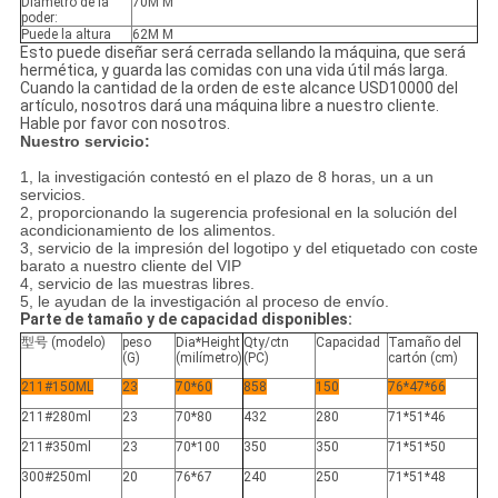
Diámetro de la
70M M
poder:
Puede la altura
62M M
Esto puede diseñar será cerrada sellando la máquina, que será
hermética, y guarda las comidas con una vida útil más larga.
Cuando la cantidad de la orden de este alcance USD10000 del
artículo, nosotros dará una máquina libre a nuestro cliente.
Hable por favor con nosotros.
Nuestro servicio:
1, la investigación contestó en el plazo de 8 horas, un a un
servicios.
2, proporcionando la sugerencia profesional en la solución del
acondicionamiento de los alimentos.
3, servicio de la impresión del logotipo y del etiquetado con coste
barato a nuestro cliente del VIP
4, servicio de las muestras libres.
5, le ayudan de la investigación al proceso de envío.
Parte de tamaño y de capacidad disponibles:
型号 (modelo)
peso
Dia*Height
Qty/ctn
Capacidad
Tamaño del
(G)
(milímetro)
(PC)
cartón (cm)
211#150ML
23
70*60
858
150
76*47*66
211#280ml
23
70*80
432
280
71*51*46
211#350ml
23
70*100
350
350
71*51*50
300#250ml
20
76*67
240
250
71*51*48