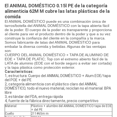
El ANIMAL DOMÉSTICO 0.15l PE de la categoría
alimenticia 62M M cubre las latas plásticas de la
comida
El ANIMAL DOMÉSTICO puede es una combinación única de
tarros/botella del ANIMAL DOMÉSTICO con la tapa abierta fácil
de la poder. El cuerpo de la poder es transparente y proporciona
al cliente para ver el producto dentro de la poder y que a su vez
construye la confianza del cliente en la compañía y la marca.
Somos fabricante de latas del ANIMAL DOMÉSTICO para
embalar la diversa comida y bebidas
.
Algunas de las ventajas
son:
CUERPO DEL ANIMAL DOMÉSTICO + TAPA DE ALUMINIO DE
EOE + TAPA DE PLATIC; Top con el extremo abierto fácil de la
LATA de aluminio (EOE con el borde seguro a evitar ser cortada)
y la tapa plástica como protección exterior.
Características:
1, estructura: Cuerpo del ANIMAL DOMÉSTICO + Alum.EOE/tapa
del POE + del PE
2, categoría alimenticia con el plástico claro del ANIMAL
DOMÉSTICO, todo el nuevo material, reciclan no el material. BPA
libre
3, estándar del FDA, entrega rápida
4, fuente de la fábrica directamente, precio competitivo
Material:
Plástico + alumbre del ANIMAL DOMÉSTICO tapa de EOE
+ del PE
Cuello
211#65m m