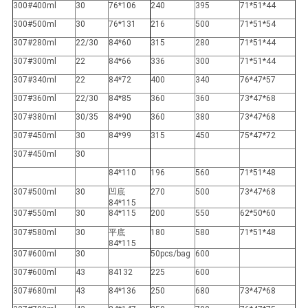
300#400ml
30
76*106
240
395
71*51*44
300#500ml
30
76*131
216
500
71*51*54
307#280ml
22/30
84*60
315
280
71*51*44
307#300ml
22
84*66
336
300
71*51*44
307#340ml
22
84*72
400
340
76*47*57
307#360ml
22/30
84*85
360
360
73*47*68
307#380ml
30/35
84*90
360
380
73*47*68
307#450ml
30
84*99
315
450
75*47*72
307#450ml
30
84*110
196
560
71*51*48
307#500ml
30
凹底
270
500
73*47*68
84*115
307#550ml
30
84*115
200
550
62*50*60
307#580ml
30
平底
180
580
71*51*48
84*115
307#600ml
30
50pcs/bag
600
307#600ml
43
84132
225
600
307#680ml
43
84*136
250
680
73*47*68