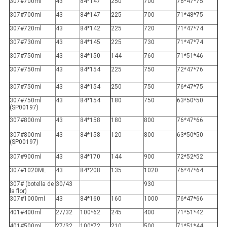
307#700ml
43
84*147
250
700
76*47*75
307#700ml
43
84*147
225
700
71*48*75
307#720ml
43
84*142
225
720
71*47*74
307#730ml
43
84*145
225
730
71*47*74
307#750ml
43
84*150
144
760
71*51*46
307#750ml
43
84*154
225
750
72*47*76
307#750ml
43
84*154
250
750
76*47*75
307#750ml
43
84*154
180
750
63*50*50
(SP00197)
307#800ml
43
84*158
180
800
76*47*66
307#800ml
43
84*158
120
800
63*50*50
(SP00197)
307#900ml
43
84*170
144
900
72*52*52
307#1020ML
43
84*208
135
1020
76*47*64
307# (botella de
30/43
930
la flor)
307#1000ml
43
84*160
160
1000
76*47*66
401#400ml
27/32
100*62
245
400
71*51*42
401#500ml
27/32
100*72
210
500
71*51*44