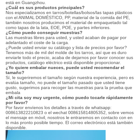
está en Guangzhou.
¿Cuál es sus productos principales?
Nos especializamos en tarros/botellas/bolsos/las tapas plásticos
con el ANIMAL DOMÉSTICO, PP, material de la comida del PE,
también nosotros producimos el material de empaquetado tal
como tapas de la lata, EOE, POE, y partes inferiores.
¿Cómo puedo conseguir muestras?
Las muestras libres para usted, y usted acaban de pagar por
adelantado el coste de la carga.
¿Puede usted enviar su catálogo y lista de precios por favor?
Tenemos más de mil del molde de los tarros, así que es duro
enviarle todo el precio, acaba de dejarnos por favor conocer sus
productos, catálogo eléctrico está disponible proporcionar.
¿Yo quiere embalar nueces, puede usted recomendar el
tamaño?
Sí, le sugeriremos el tamaño según nuestra experiencia, pero es
evalúa tamaño, no puede el tamaño pasado que usted tiene
gusto, sugerimos para recoger las muestras para la prueba que
embala
¿Mi cita soy muy urgente, cómo puedo tocarle rápidamente
por favor?
Por favor envíenos los detalles a través de whatsapp:
008613822210823 o el wechat 008615814805352, sobre vemos
el mensaje en móvil, nosotros le entraremos en contacto con en
lo más pronto posible tiempo. El correo electrónico está también
disponible.