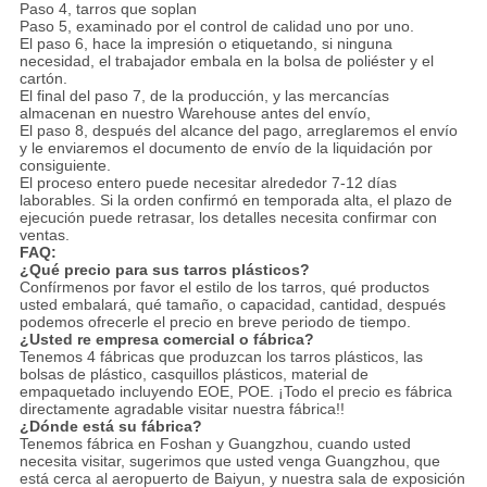
Paso 4, tarros que soplan
Paso 5, examinado por el control de calidad uno por uno.
El paso 6, hace la impresión o etiquetando, si ninguna
necesidad, el trabajador embala en la bolsa de poliéster y el
cartón.
El final del paso 7, de la producción, y las mercancías
almacenan en nuestro Warehouse antes del envío,
El paso 8, después del alcance del pago, arreglaremos el envío
y le enviaremos el documento de envío de la liquidación por
consiguiente.
El proceso entero puede necesitar alrededor 7-12 días
laborables. Si la orden confirmó en temporada alta, el plazo de
ejecución puede retrasar, los detalles necesita confirmar con
ventas.
FAQ:
¿Qué precio para sus tarros plásticos?
Confírmenos por favor el estilo de los tarros, qué productos
usted embalará, qué tamaño, o capacidad, cantidad, después
podemos ofrecerle el precio en breve periodo de tiempo.
¿Usted re empresa comercial o fábrica?
Tenemos 4 fábricas que produzcan los tarros plásticos, las
bolsas de plástico, casquillos plásticos, material de
empaquetado incluyendo EOE, POE. ¡Todo el precio es fábrica
directamente agradable visitar nuestra fábrica!!
¿Dónde está su fábrica?
Tenemos fábrica en Foshan y Guangzhou, cuando usted
necesita visitar, sugerimos que usted venga Guangzhou, que
está cerca al aeropuerto de Baiyun, y nuestra sala de exposición