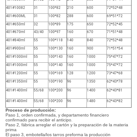
401#10082
31
100*82
210
600
72*52*48
401#600ML
31
100*82
288
600
69*51*72
401#650ml
32
100*89
175
650
72*52*45
401#670ml
43/40
100*97
160
670
71*51*48
401#840ml
55
100*118
140
840
72*52*48
401#900ml
55
100*130
160
900
71*51*54
401#1000ml
55
100*143
160
1000
75*47*72
401#1000ml
55
100*140
160
1000
75*47*72
401#1200ml
55
100*169
128
1200
73*47*68
401#1350ml
55
100*190
96
1350
62*43*78
401#1400ml
55/68
100*200
96
1400
62*43*81
401#1400ml
55/68
100*200
96
1480
62*43*82
Proceso de producción:
Paso 1, orden confirmada, y departamento financiero
confirmado para recibir el anticipo.
Paso 2, fábrica arreglar el cartón y la preparación de la materia
prima
El paso 3, embotella/los tarros preforma la producción