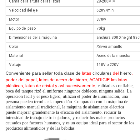
Gama de la altura de las latas
28-200M M
Velocidad del eje
620V/min
Motor
370w
Equipo del peso
70kg
Dimensiones de la máquina
anchura 300 Xheight 830 
Color
/Sliver amarillo
Material
Acero de la mancha
Voltaje
110V o 220V
Conveniente para sellar toda clase de
latas
circulares
del
hierro
,
poder del papel,
latas de acero del hierro, ACARICIE las latas
plásticas, latas de cristal y así sucesivamente
,
calidad es confiable,
boca del tanque rizó el uniforme ningunos dobleces, ninguna salida. La
operación fácil y el peso ligero, utilizan el poder de iluminación, una
persona pueden terminar la operación. Comparado con la máquina de
aislamiento manual tradicional, la máquina de aislamiento eléctrica
puede mejorar grandemente la eficacia del aislamiento, reducir la
intensidad de trabajo de trabajadores, y reducir los malos productos
causados por factores humanos, y es un equipo ideal para el sector de los
productos alimenticios y de las bebidas.