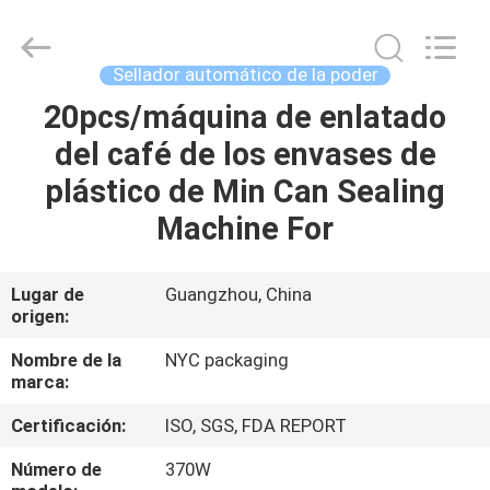
Packaging
Products
Co.,Ltd..
All
Rights
Sellador automático de la poder
Reserved.
Developed
by
20pcs/máquina de enlatado
HOGAR
ECER
del café de los envases de
PRODUCTOS
plástico de Min Can Sealing
Machine For
SOBRE
NOSOTROS
Lugar de
Guangzhou, China
origen:
VIAJE
Nombre de la
NYC packaging
marca:
DE
Certificación:
ISO, SGS, FDA REPORT
LA
FÁBRICA
Número de
370W