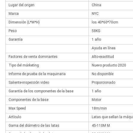
Lugar del origen
China
Marca
NYC
Dimensión (L*W*H)
los 40*60*70cm
Peso
58KG
Garantía
1 año
Ayuda en línea
Factores de venta dominantes
Alto-exactitud
Tipo del márketing
Nuevo producto 2020
Informe de prueba de la maquinaria
No disponible
Saliente-inspección video
Proporcionado
Garantía de los componentes de la base
1 año
Componentes de la base
Motor
Max Speed
18m/min
Artículo
Latas que sellan la máqu
Gama del diámetro de las latas
45-110M M