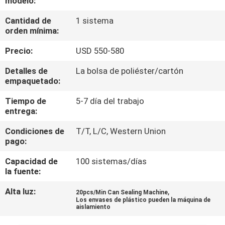
modelo:
Cantidad de
1 sistema
CONTROL
orden mínima:
DE
Precio:
USD 550-580
CALIDAD
Detalles de
La bolsa de poliéster/cartón
empaquetado:
ÉNTRENOS
Tiempo de
5-7 día del trabajo
EN
entrega:
CONTACTO
Condiciones de
T/T, L/C, Western Union
CON
pago:
Capacidad de
100 sistemas/días
NOTICIAS
la fuente:
Alta luz:
,
20pcs/Min Can Sealing Machine
Los envases de plástico pueden la máquina de
CASOS
aislamiento